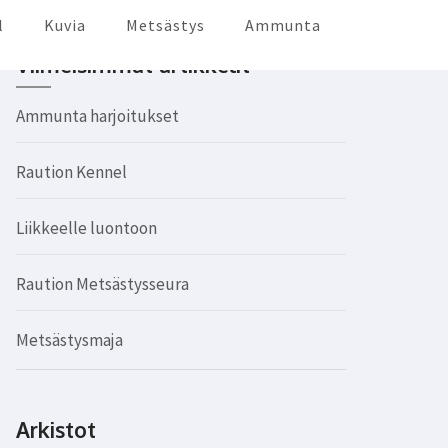
l
Kuvia
Metsästys
Ammunta
Viimeisimmät artikkelit
Ammunta harjoitukset
Raution Kennel
Liikkeelle luontoon
Raution Metsästysseura
Metsästysmaja
Arkistot