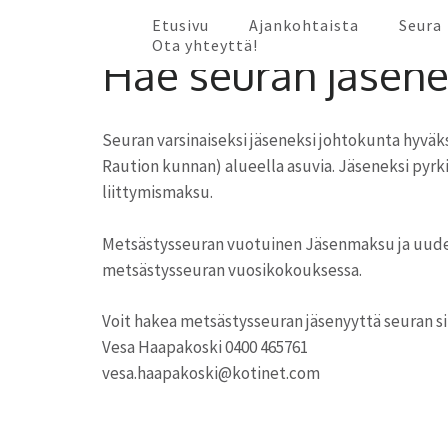
Skip
Etusivu
Ajankohtaista
Seura
to
Ota yhteyttä!
Hae seuran jäsene
content
(Press
Enter)
Seuran varsinaiseksi jäseneksi johtokunta hyväk
Raution kunnan) alueella asuvia. Jäseneksi pyrki
liittymismaksu.
Metsästysseuran vuotuinen Jäsenmaksu ja uuden
metsästysseuran vuosikokouksessa.
Voit hakea metsästysseuran jäsenyyttä seuran sih
Vesa Haapakoski 0400 465761
vesa.haapakoski@kotinet.com