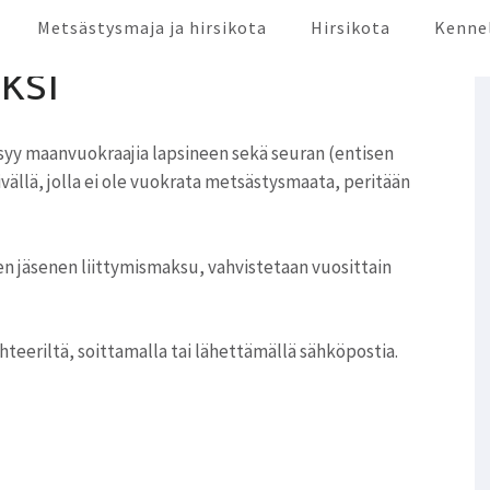
Metsästysmaja ja hirsikota
Hirsikota
Kenne
ksi
syy maanvuokraajia lapsineen sekä seuran (entisen
vällä, jolla ei ole vuokrata metsästysmaata, peritään
 jäsenen liittymismaksu, vahvistetaan vuosittain
teeriltä, soittamalla tai lähettämällä sähköpostia.